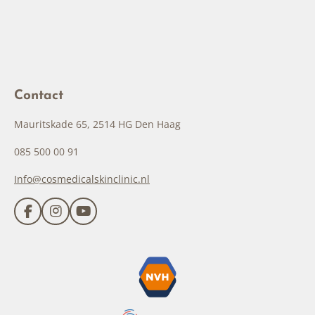
Contact
Mauritskade 65, 2514 HG Den Haag
085 500 00 91
Info@cosmedicalskinclinic.nl
F
I
Y
a
n
o
c
s
u
e
t
T
b
a
u
o
g
b
o
r
e
k
a