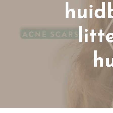
huid
lit
hu