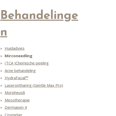
Behandelinge
n
Huidadvies
Mirconeedling
(TCA )Chemische peeling
Acne behandeling
HydraFacial™
Laserontharing (Gentle Max Pro)
Morpheus8
Mesotherapie
Dermapen 4
Cosmelan