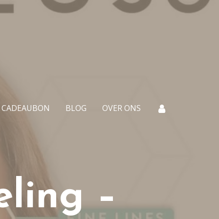
CADEAUBON
BLOG
OVER ONS
ling –