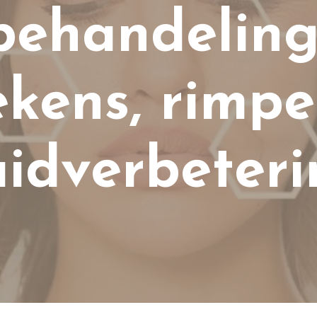
behandeling
tekens, rimpe
idverbeter