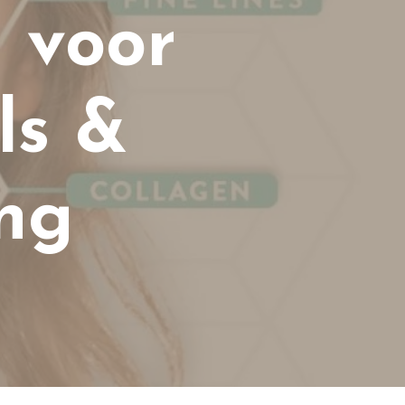
 voor
ls &
ing