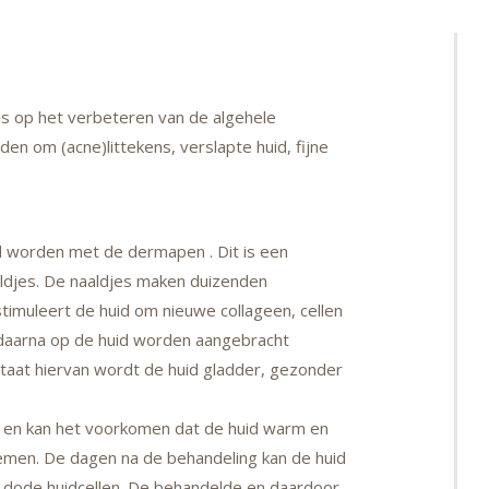
 is op het verbeteren van de algehele
en om (acne)littekens, verslapte huid, fijne
d worden met de dermapen . Dit is een
aldjes. De naaldjes maken duizenden
 stimuleert de huid om nieuwe collageen, cellen
e daarna op de huid worden aangebracht
taat hiervan wordt de huid gladder, gezonder
en en kan het voorkomen dat de huid warm en
fnemen. De dagen na de behandeling kan de huid
e dode huidcellen. De behandelde en daardoor