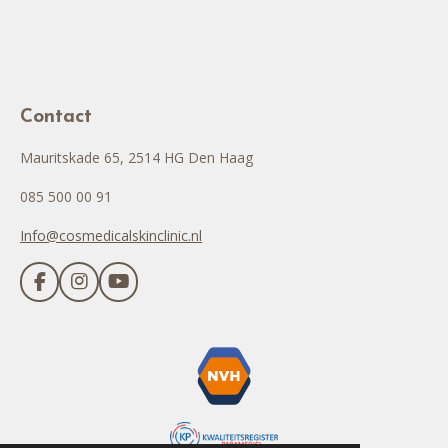
Contact
Mauritskade 65, 2514 HG Den Haag
085 500 00 91
Info@cosmedicalskinclinic.nl
F
I
Y
a
n
o
c
s
u
e
t
T
b
a
u
o
g
b
o
r
e
k
a
m