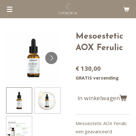
Ga
direct
naar
de
Mesoestetic
hoofdinhoud
AOX Ferulic
€ 130,00
GRATIS verzending
In winkelwagen
Mesoestetic AOX Ferulic
een geavanceerd