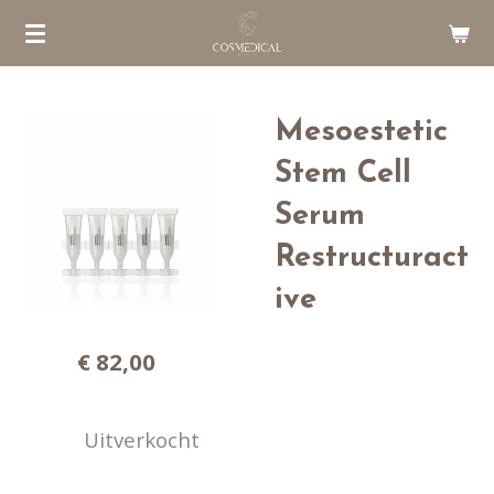
Ga
direct
naar
de
Mesoestetic
hoofdinhoud
Stem Cell
Serum
Restructuract
ive
€ 82,00
Uitverkocht