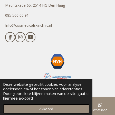
Mauritskade 65, 2514 HG Den Haag
085 500 00 91
Info@cosmedicalskinclinic.nl
F
I
Y
a
n
o
c
s
u
e
t
T
b
a
u
o
g
b
o
r
e
k
a
m
Deze website gebruikt cookies voor analyse-
© Copyright Cosmedical Skin Clinic 2024
doeleinden en/of het tonen van advertenties.
Door gebruik te blijven maken van de site gaat u
hiermee akkoord.
Akkoord
E-mailadres
Telefoonnummer
Kaart
WhatsApp