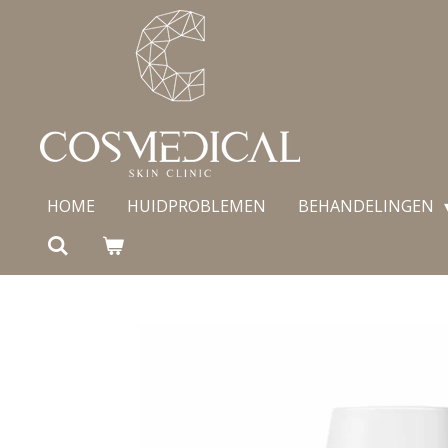
Ga
direct
naar
de
hoofdinhoud
HOME
HUIDPROBLEMEN
BEHANDELINGEN