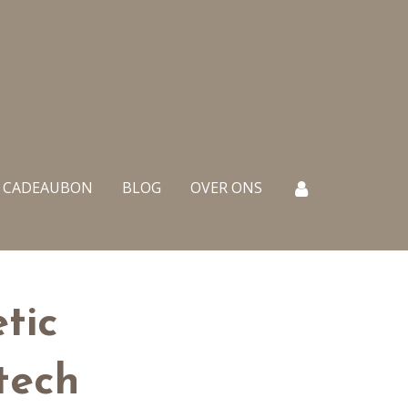
CADEAUBON
BLOG
OVER ONS
tic
tech