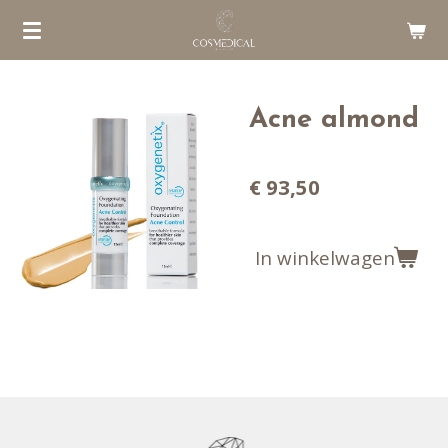
Ga
direct
naar
de
Acne almond
hoofdinhoud
€ 93,50
In winkelwagen