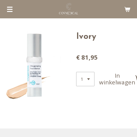
Ga
direct
naar
de
Ivory
hoofdinhoud
€ 81,95
In
winkelwagen