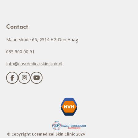
Contact
Mauritskade 65, 2514 HG Den Haag
085 500 00 91
Info@cosmedicalskinclinic.nl
F
I
Y
a
n
o
c
s
u
e
t
T
b
a
u
o
g
b
o
r
e
k
a
m
© Copyright Cosmedical Skin Clinic 2024