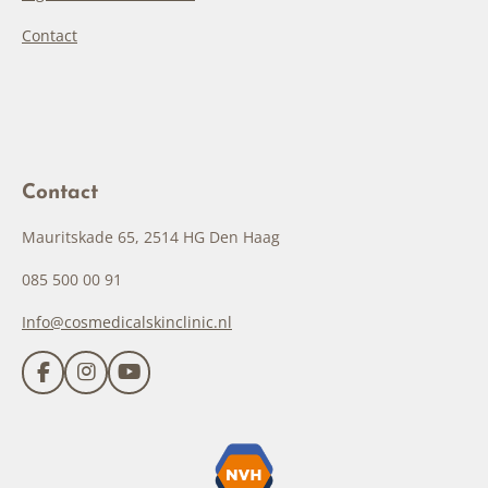
Contact
Contact
Mauritskade 65, 2514 HG Den Haag
085 500 00 91
Info@cosmedicalskinclinic.nl
F
I
Y
a
n
o
c
s
u
e
t
T
b
a
u
o
g
b