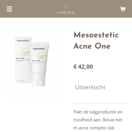
Ga
direct
naar
de
Mesoestetic
hoofdinhoud
Acne One
€ 42,00
Uitverkocht
Pakt de talgproductie en
roodheid aan. Bevat het
m.acne complex dat